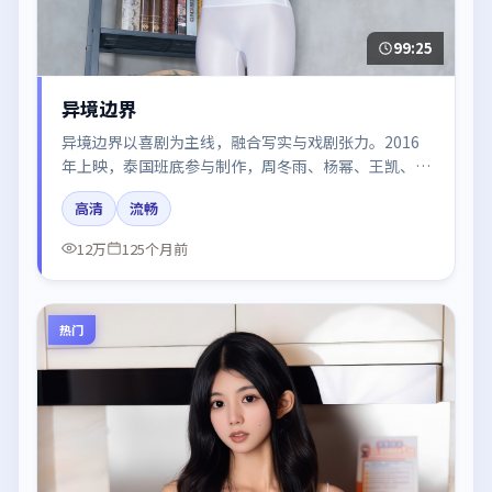
99:25
异境边界
异境边界以喜剧为主线，融合写实与戏剧张力。2016
年上映，泰国班底参与制作，周冬雨、杨幂、王凯、白
宇在片中呈现细腻表演，影像风格统一，配乐与剪辑强
高清
流畅
化了情绪曲线。
12万
125个月前
热门