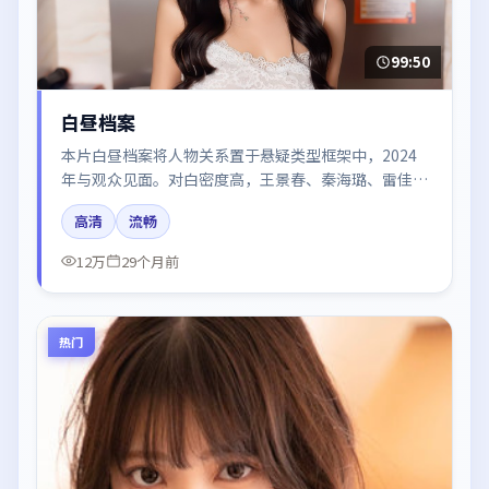
99:50
白昼档案
本片白昼档案将人物关系置于悬疑类型框架中，2024
年与观众见面。对白密度高，王景春、秦海璐、雷佳
音、章子怡的台词节奏值得关注；整体气质偏日本都市
高清
流畅
与冷色调摄影。
12万
29个月前
热门