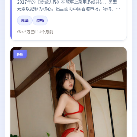
2017年的《焚城边界》在叙事上采用多线并进，类型
元素以犯罪为核心。出品面向中国香港市场，咏梅、王
景春、易烊千玺、刘亦菲、张子枫所饰角色推动关键反
高清
流畅
转，结尾留白引发讨论。
4.5万
114个月前
最新