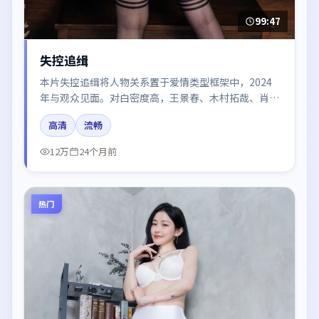
99:47
失控追缉
本片失控追缉将人物关系置于爱情类型框架中，2024
年与观众见面。对白密度高，王景春、木村拓哉、肖战
的台词节奏值得关注；整体气质偏泰国都市与冷色调摄
高清
流畅
影。
12万
24个月前
热门