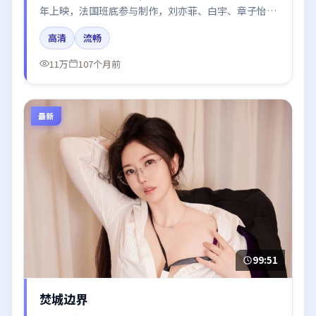
年上映，法国班底参与制作，刘亦菲、白宇、章子怡、
秦海璐、谭卓在片中呈现细腻表演，影像风格统一，配
高清
流畅
乐与剪辑强化了情绪曲线。
11万
107个月前
最新
99:51
焚城边界