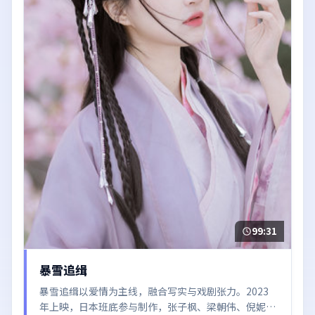
99:31
暴雪追缉
暴雪追缉以爱情为主线，融合写实与戏剧张力。2023
年上映，日本班底参与制作，张子枫、梁朝伟、倪妮、