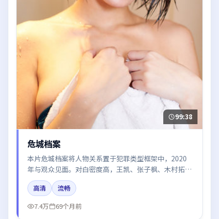
99:38
危城档案
本片危城档案将人物关系置于犯罪类型框架中，2020
年与观众见面。对白密度高，王凯、张子枫、木村拓
哉、周迅的台词节奏值得关注；整体气质偏中国大陆都
高清
流畅
市与冷色调摄影。
7.4万
69个月前