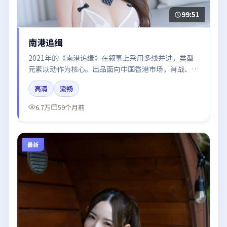
99:51
南港追缉
2021年的《南港追缉》在叙事上采用多线并进，类型
元素以动作为核心。出品面向中国香港市场，肖战、周
冬雨、雷佳音、梁朝伟、周迅所饰角色推动关键反转，
高清
流畅
结尾留白引发讨论。
6.7万
59个月前
最新