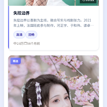
失控边界
失控边界以喜剧为主线，融合写实与戏剧张力。2021
年上映，法国班底参与制作，河正宇、于和伟、谭卓、
刘亦菲、王景春在片中呈现细腻表演，影像风格统一，
高清
流畅
配乐与剪辑强化了情绪曲线。
2.8万
56个月前
精选