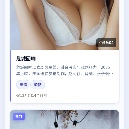
99:04
危城回响
危城回响以喜剧为主线，融合写实与戏剧张力。2025
年上映，美国班底参与制作，赵丽颖、肖战、张子枫、
胡歌在片中呈现细腻表演，影像风格统一，配乐与剪辑
高清
流畅
强化了情绪曲线。
13万
14个月前
热门