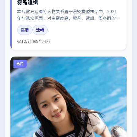
雾岛追缉
本片雾岛追缉将人物关系置于悬疑类型框架中，2021
年与观众见面。对白密度高，廖凡、谭卓、周冬雨的台
词节奏值得关注；整体气质偏中国香港都市与冷色调摄
高清
流畅
影。
12万
65个月前
热门