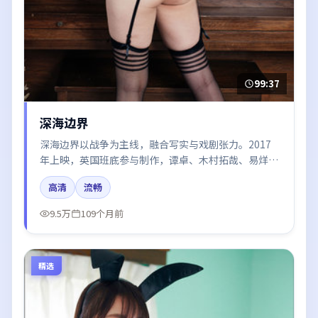
99:37
深海边界
深海边界以战争为主线，融合写实与戏剧张力。2017
年上映，英国班底参与制作，谭卓、木村拓哉、易烊千
玺在片中呈现细腻表演，影像风格统一，配乐与剪辑强
高清
流畅
化了情绪曲线。
9.5万
109个月前
精选