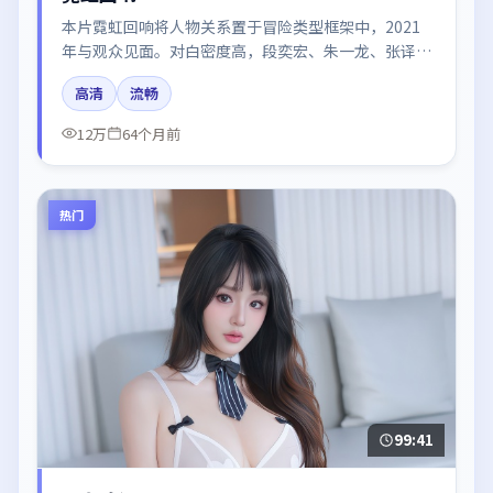
本片霓虹回响将人物关系置于冒险类型框架中，2021
年与观众见面。对白密度高，段奕宏、朱一龙、张译、
于和伟、白宇的台词节奏值得关注；整体气质偏中国大
高清
流畅
陆都市与冷色调摄影。
12万
64个月前
热门
99:41