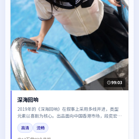
99:03
深海回响
2019年的《深海回响》在叙事上采用多线并进，类型
元素以喜剧为核心。出品面向中国香港市场，段奕宏、
倪妮、白宇、黄渤、咏梅所饰角色推动关键反转，结尾
高清
流畅
留白引发讨论。