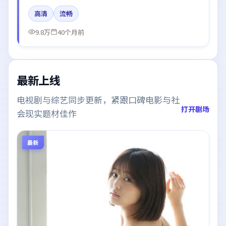
张译在片中呈现细腻表演，影像风格统一，配乐与剪辑
高清
流畅
强化了情绪曲线。
9.8万
40个月前
最新上线
电视剧与综艺同步更新，紧跟口碑电影与社
打开剧场
会现实题材佳作
最新