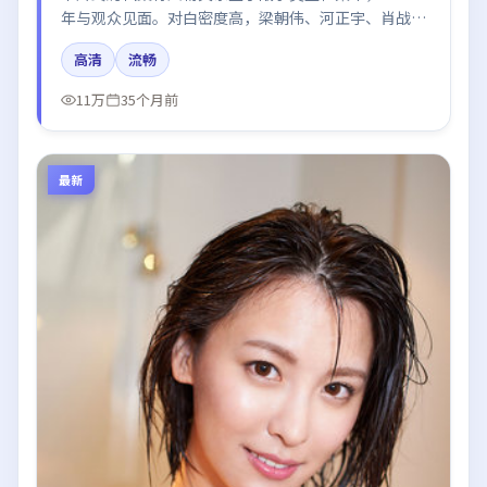
年与观众见面。对白密度高，梁朝伟、河正宇、肖战、
刘亦菲、王凯的台词节奏值得关注；整体气质偏日本都
高清
流畅
市与冷色调摄影。
11万
35个月前
最新