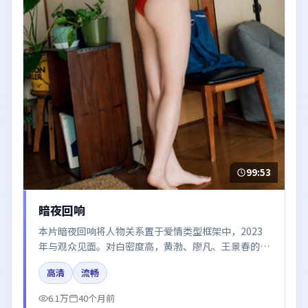
99:53
暗夜回响
本片暗夜回响将人物关系置于爱情类型框架中，2023
年与观众见面。对白密度高，黄渤、廖凡、王景春的台
词节奏值得关注；整体气质偏法国都市与冷色调摄影。
高清
流畅
6.1万
40个月前