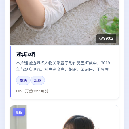
99:02
迷城边界
本片迷城边界将人物关系置于动作类型框架中，2019
年与观众见面。对白密度高，胡歌、梁朝伟、王景春、
河正宇的台词节奏值得关注；整体气质偏法国都市与冷
高清
流畅
色调摄影。
5.1万
90个月前
最新