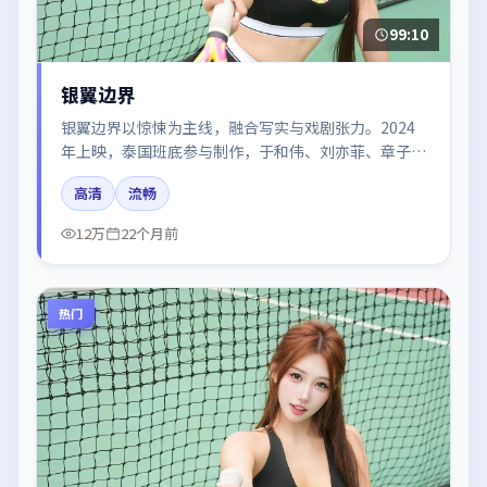
99:10
银翼边界
银翼边界以惊悚为主线，融合写实与戏剧张力。2024
年上映，泰国班底参与制作，于和伟、刘亦菲、章子
怡、周冬雨在片中呈现细腻表演，影像风格统一，配乐
高清
流畅
与剪辑强化了情绪曲线。
12万
22个月前
热门