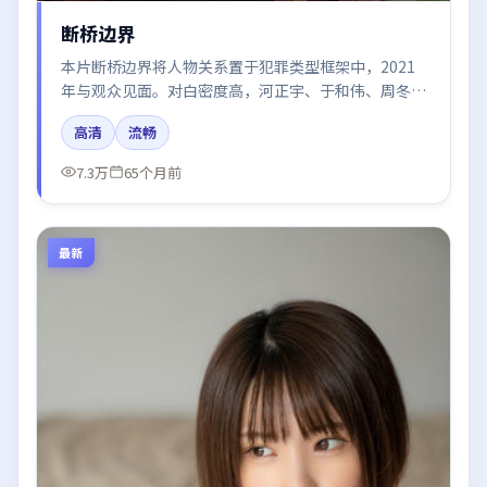
断桥边界
本片断桥边界将人物关系置于犯罪类型框架中，2021
年与观众见面。对白密度高，河正宇、于和伟、周冬
雨、廖凡的台词节奏值得关注；整体气质偏英国都市与
高清
流畅
冷色调摄影。
7.3万
65个月前
最新