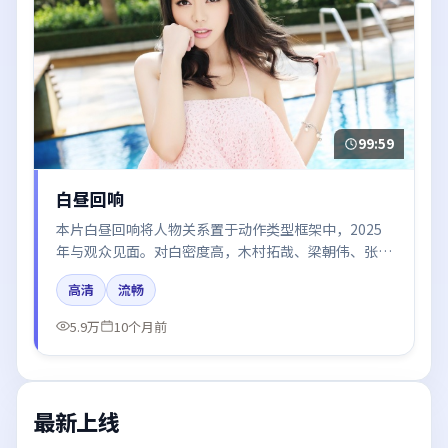
99:59
白昼回响
本片白昼回响将人物关系置于动作类型框架中，2025
年与观众见面。对白密度高，木村拓哉、梁朝伟、张
译、段奕宏、沈腾的台词节奏值得关注；整体气质偏中
高清
流畅
国大陆都市与冷色调摄影。
5.9万
10个月前
最新上线