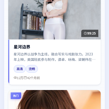
99:25
星河边界
星河边界以战争为主线，融合写实与戏剧张力。2023
年上映，英国班底参与制作，谭卓、咏梅、梁朝伟在片
中呈现细腻表演，影像风格统一，配乐与剪辑强化了情
高清
流畅
绪曲线。
12万
42个月前
热门