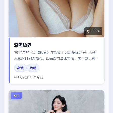
99:54
深海边界
2017年的《深海边界》在叙事上采用多线并进，类型
元素以科幻为核心。出品面向法国市场，朱一龙、黄
渤、沈腾所饰角色推动关键反转，结尾留白引发讨论。
高清
流畅
12万
115个月前
热门