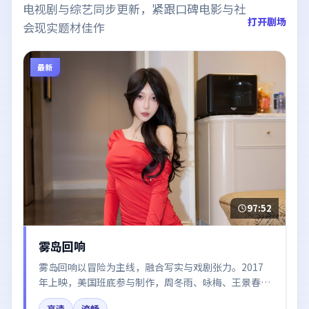
电视剧与综艺同步更新，紧跟口碑电影与社
打开剧场
会现实题材佳作
最新
97:52
雾岛回响
雾岛回响以冒险为主线，融合写实与戏剧张力。2017
年上映，美国班底参与制作，周冬雨、咏梅、王景春、
胡歌在片中呈现细腻表演，影像风格统一，配乐与剪辑
高清
流畅