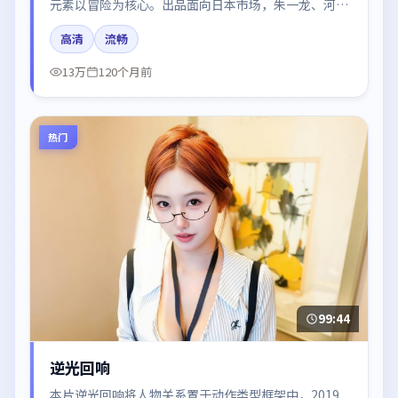
元素以冒险为核心。出品面向日本市场，朱一龙、河正
宇、梁朝伟、咏梅、谭卓所饰角色推动关键反转，结尾
高清
流畅
留白引发讨论。
13万
120个月前
热门
99:44
逆光回响
本片逆光回响将人物关系置于动作类型框架中，2019