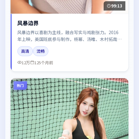
99:13
风暴边界
风暴边界以喜剧为主线，融合写实与戏剧张力。2016
年上映，英国班底参与制作，杨幂、汤唯、木村拓哉在
片中呈现细腻表演，影像风格统一，配乐与剪辑强化了
高清
流畅
情绪曲线。
12万
125个月前
热门