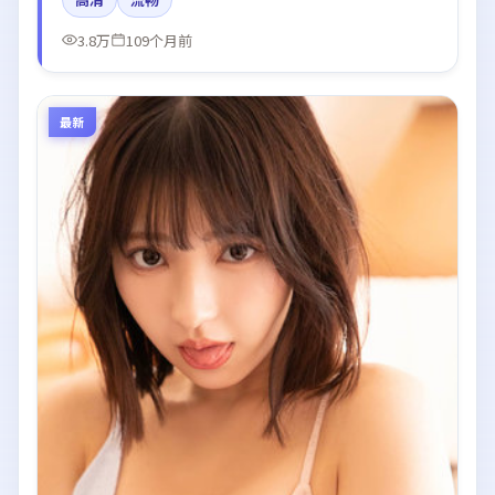
强化了情绪曲线。
3.8万
109个月前
最新