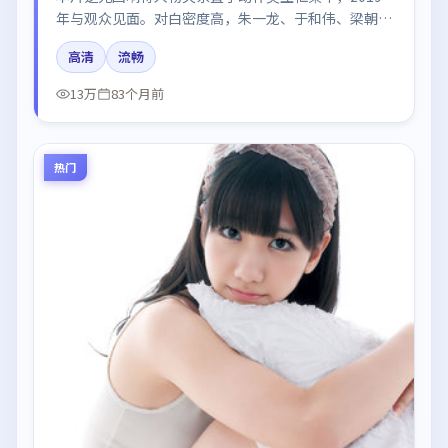
年与观众见面。对白密度高，朱一龙、于和伟、梁朝
伟、张子枫的台词节奏值得关注；整体气质偏日本都市
高清
流畅
与冷色调摄影。
13万
83个月前
热门