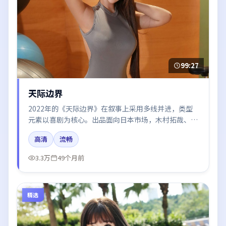
99:27
天际边界
2022年的《天际边界》在叙事上采用多线并进，类型
元素以喜剧为核心。出品面向日本市场，木村拓哉、谭
卓、段奕宏、咏梅、白宇所饰角色推动关键反转，结尾
高清
流畅
留白引发讨论。
3.3万
49个月前
精选