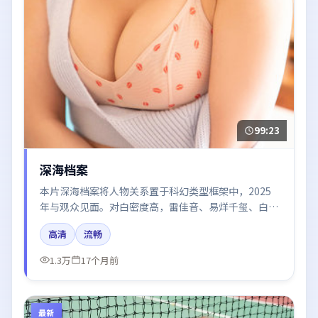
99:23
深海档案
本片深海档案将人物关系置于科幻类型框架中，2025
年与观众见面。对白密度高，雷佳音、易烊千玺、白宇
的台词节奏值得关注；整体气质偏泰国都市与冷色调摄
高清
流畅
影。
1.3万
17个月前
最新