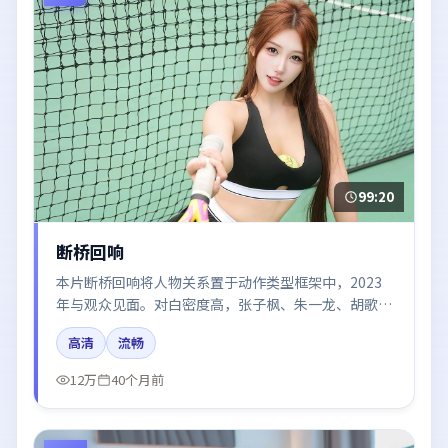
99:20
断桥回响
本片断桥回响将人物关系置于动作类型框架中，2023
年与观众见面。对白密度高，张子枫、朱一龙、胡歌、
沈腾、赵丽颖的台词节奏值得关注；整体气质偏中国香
高清
流畅
港都市与冷色调摄影。
12万
40个月前