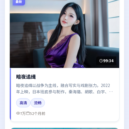
最新
99:34
暗夜追缉
暗夜追缉以战争为主线，融合写实与戏剧张力。2022
年上映，日本班底参与制作，秦海璐、胡歌、白宇、雷
佳音、河正宇在片中呈现细腻表演，影像风格统一，配
高清
流畅
乐与剪辑强化了情绪曲线。
7万
52个月前