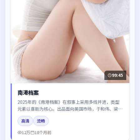
99:45
南港档案
2025年的《南港档案》在叙事上采用多线并进，类型
元素以喜剧为核心。出品面向英国市场，于和伟、梁朝
伟、秦海璐、张译所饰角色推动关键反转，结尾留白引
高清
流畅
发讨论。
12万
18个月前