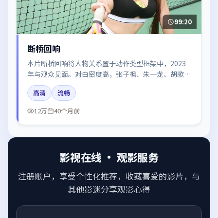
99:20
断桥回响
本片断桥回响将人物关系置于动作类型框架中，2023
年与观众见面。对白密度高，张子枫、朱一龙、胡歌、
沈腾、赵丽颖的台词节奏值得关注；整体气质偏中国香
高清
流畅
港都市与冷色调摄影。
12万
40个月前
影视在线 · 观影服务
注册账户，享受个性化推荐，收藏喜爱的影片，与
其他影迷分享观影心得