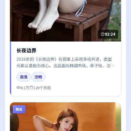
92:24
长夜边界
2016年的《长夜边界》在叙事上采用多线并进，类型
元素以喜剧为核心。出品面向韩国市场，章子怡、沈
腾、朱一龙所饰角色推动关键反转，结尾留白引发讨
高清
流畅
论。
8.1万
120个月前
精选