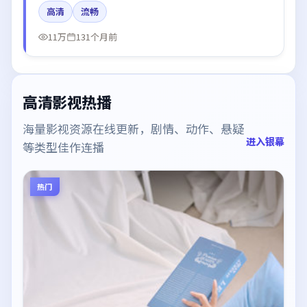
肖战、王凯、易烊千玺所饰角色推动关键反转，结尾留
高清
流畅
白引发讨论。
11万
131个月前
高清影视热播
海量影视资源在线更新，剧情、动作、悬疑
进入银幕
等类型佳作连播
热门