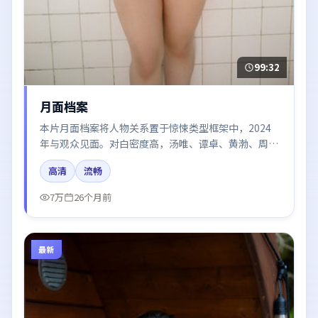
99:32
月面档案
本片月面档案将人物关系置于惊悚类型框架中，2024
年与观众见面。对白密度高，汤唯、谭卓、黄渤、周冬
雨、刘亦菲的台词节奏值得关注；整体气质偏中国大陆
高清
流畅
都市与冷色调摄影。
7万
26个月前
最新